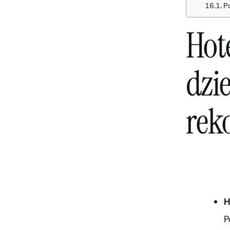
P
Hote
dzi
rek
H
P