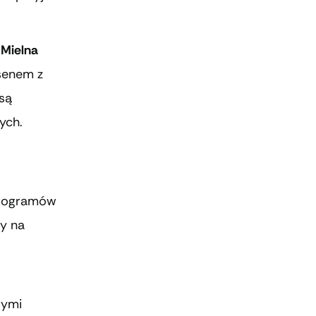
 Mielna
senem z
 są
ych.
programów
zy na
wymi