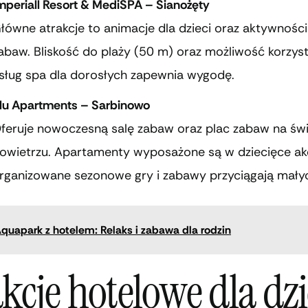
mperiall Resort & MediSPA – Sianożęty
łówne atrakcje to animacje dla dzieci oraz aktywności
abaw. Bliskość do plaży (50 m) oraz możliwość korzyst
sług spa dla dorosłych zapewnia wygodę.
lu Apartments – Sarbinowo
feruje nowoczesną salę zabaw oraz plac zabaw na św
owietrzu. Apartamenty wyposażone są w dziecięce akc
rganizowane sezonowe gry i zabawy przyciągają małyc
quapark z hotelem: Relaks i zabawa dla rodzin
kcje hotelowe dla dzi