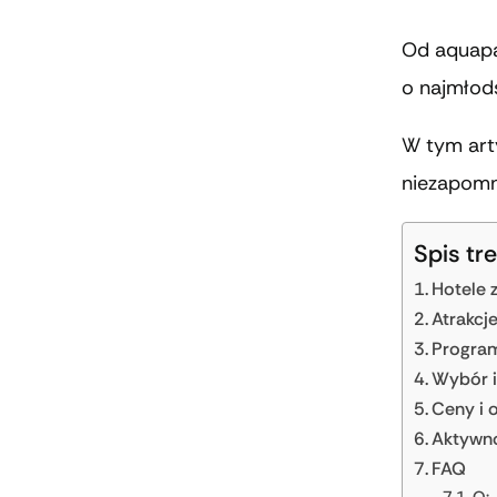
Od aquapa
o najmłod
W tym art
niezapomn
Spis tre
Hotele 
Atrakcj
Progra
Wybór i
Ceny i 
Aktywno
FAQ