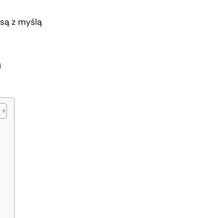
są z myślą
ą