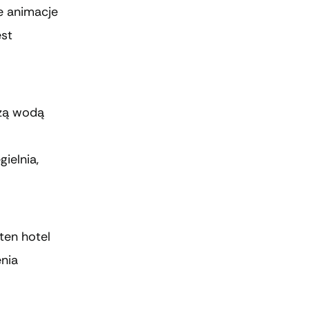
e animacje
est
czą wodą
ielnia,
ten hotel
nia