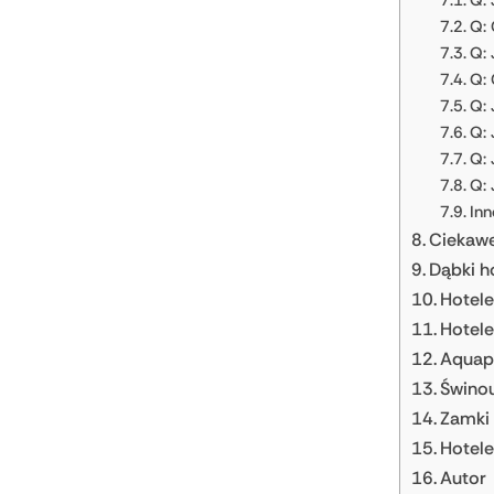
Q: 
Q: 
Q: 
Q: 
Q: 
Q: 
Q: 
Q: 
Inn
Ciekawe
Dąbki h
Hotele
Hotel
Aquapa
Świnou
Zamki 
Hotele
Autor