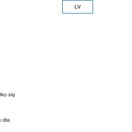
LV
lko się
 dla