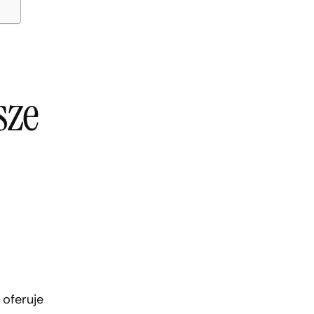
sze
 oferuje