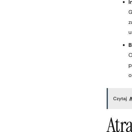
I
G
z
u
B
O
p
o
Czytaj
A
Atra