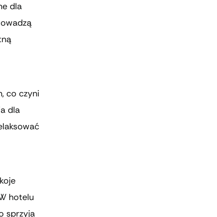
ne dla
prowadzą
tną
, co czyni
a dla
zrelaksować
koje
W hotelu
o sprzyja