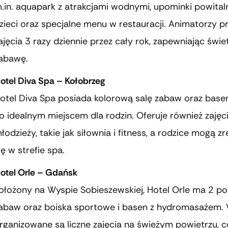
.in. aquapark z atrakcjami wodnymi, upominki powital
zieci oraz specjalne menu w restauracji. Animatorzy 
ajęcia 3 razy dziennie przez cały rok, zapewniając świe
abawę.
otel Diva Spa – Kołobrzeg
otel Diva Spa posiada kolorową salę zabaw oraz basen
o idealnym miejscem dla rodzin. Oferuje również zajęci
łodzieży, takie jak siłownia i fitness, a rodzice mogą 
ię w strefie spa.
otel Orle – Gdańsk
ołożony na Wyspie Sobieszewskiej, Hotel Orle ma 2 po
abaw oraz boiska sportowe i basen z hydromasażem. 
rganizowane są liczne zajęcia na świeżym powietrzu, c