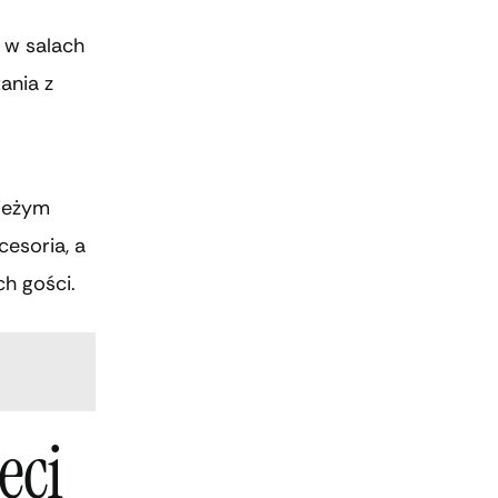
 w salach
ania z
ieżym
esoria, a
h gości.
eci