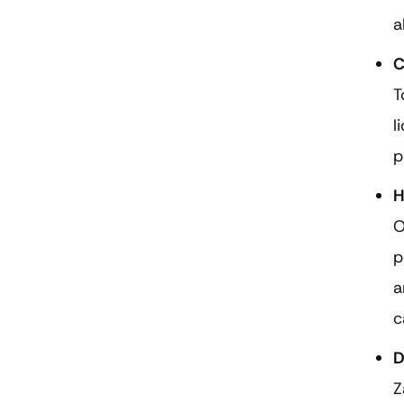
a
C
T
l
p
H
O
p
a
c
D
Z