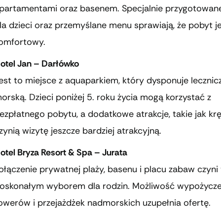
partamentami oraz basenem. Specjalnie przygotowan
la dzieci oraz przemyślane menu sprawiają, że pobyt j
omfortowy.
otel Jan – Darłówko
est to miejsce z aquaparkiem, który dysponuje leczni
orską. Dzieci poniżej 5. roku życia mogą korzystać z
ezpłatnego pobytu, a dodatkowe atrakcje, takie jak kręg
zynią wizytę jeszcze bardziej atrakcyjną.
otel Bryza Resort & Spa – Jurata
ołączenie prywatnej plaży, basenu i placu zabaw czyni 
oskonałym wyborem dla rodzin. Możliwość wypożycze
owerów i przejażdżek nadmorskich uzupełnia ofertę.