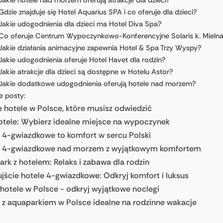
Jakie hotele nad morzem oferują atrakcje dla dzieci?
Gdzie znajduje się Hotel Aquarius SPA i co oferuje dla dzieci?
Jakie udogodnienia dla dzieci ma Hotel Diva Spa?
Co oferuje Centrum Wypoczynkowo-Konferencyjne Solaris k. Mieln
Jakie działania animacyjne zapewnia Hotel & Spa Trzy Wyspy?
Jakie udogodnienia oferuje Hotel Havet dla rodzin?
Jakie atrakcje dla dzieci są dostępne w Hotelu Astor?
Jakie dodatkowe udogodnienia oferują hotele nad morzem?
e posty:
 hotele w Polsce, które musisz odwiedzić
otele: Wybierz idealne miejsce na wypoczynek
 4-gwiazdkowe to komfort w sercu Polski
e 4-gwiazdkowe nad morzem z wyjątkowym komfortem
rk z hotelem: Relaks i zabawa dla rodzin
jście hotele 4-gwiazdkowe: Odkryj komfort i luksus
hotele w Polsce - odkryj wyjątkowe noclegi
 z aquaparkiem w Polsce idealne na rodzinne wakacje