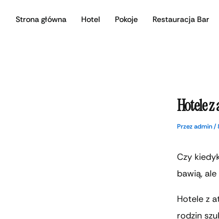
Przejdź
Strona główna
Hotel
Pokoje
Restauracja Bar
do
treści
Hotele z
Przez
admin
/
Czy kiedyk
bawią, al
Hotele z a
rodzin szu